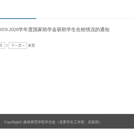
019-2020学年度国家助学金获助学生在校情况的通知
页
1
下一页 »
末页
CopyRight© 曲靖师范学院学生处（党委学生工作部、武装部）